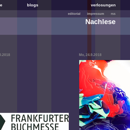
le
blogs
verlosungen
editorial
impressum
rss
Nachlese
0.2018
Mo, 24.9.2018