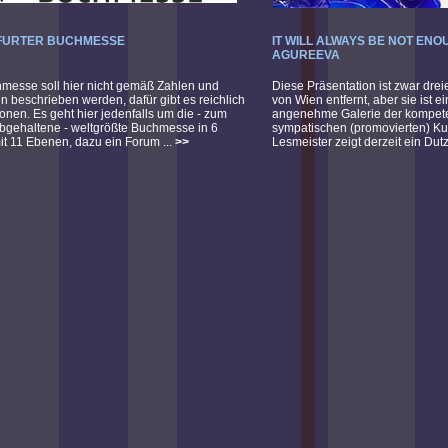
FURTER BUCHMESSE
IT WILL ALWAYS BE NOT ENO
AGUREEVA
messe soll hier nicht gemäß Zahlen und
Diese Präsentation ist zwar dre
en beschrieben werden, dafür gibt es reichlich
von Wien entfernt, aber sie ist 
ionen. Es geht hier jedenfalls um die - zum
angenehme Galerie der kompet
bgehaltene - weltgrößte Buchmesse in 6
sympatischen (promovierten) Kun
it 11 Ebenen, dazu ein Forum ...
>>
Lesmeister zeigt derzeit ein Dut