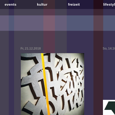
events
kultur
freizeit
lifesty
Fr, 21.12.2018
So, 14.1