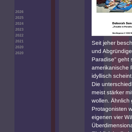
2026
2025
2024
2023
2022
2021
Seit jeher besc
2020
und Abgründigen 
2020
Paradise" geht s
amerikanische 
idyllisch schei
Die unterschied
meist stärker m
wollen. Ähnlich 
Protagonisten w
eigenen vier Wä
Überdimensiona