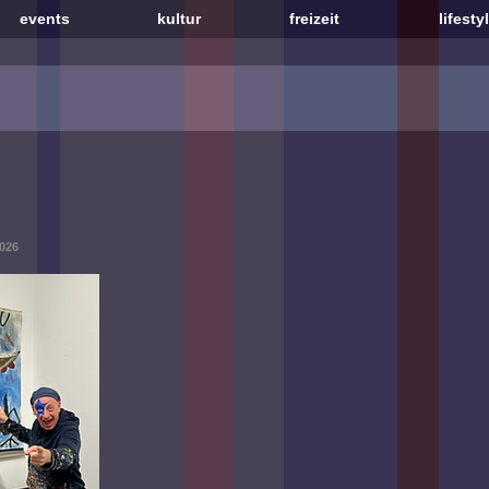
events
kultur
freizeit
lifesty
2026