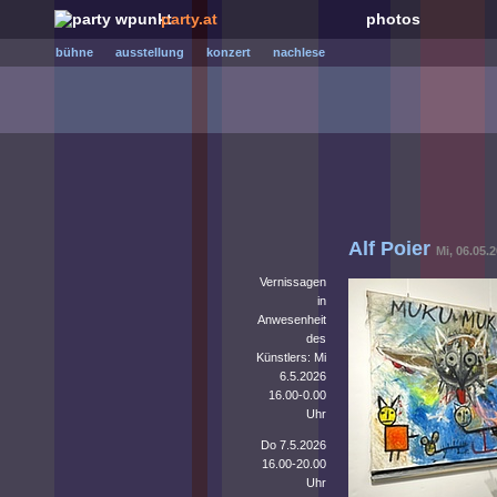
party.at
photos
bühne
ausstellung
konzert
nachlese
Alf Poier
Mi, 06.05.
Vernissagen
in
Anwesenheit
des
Künstlers: Mi
6.5.2026
16.00-0.00
Uhr
Do 7.5.2026
16.00-20.00
Uhr