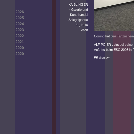
KAIBLINGER
- Galerie und
2026
Kunsthandel
2025
Spiegelgasse
2024
21, 1010
2023
Wien
2022
Cosmo hat den Tanzschein,
2021
ALF POIER zeigt bei seiner
2020
Auftritts beim ESC 2003 in 
2020
PR
(
kerstin
)