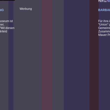
Werbung
UNG
BARBAR
Museum ist
Für ihre
her,
"Union" 
"Mit diesen
Gemeinsc
nfeld
Zusammen
Mauer Pre