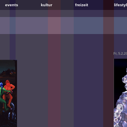
events
kultur
freizeit
lifesty
Fr, 5.2.